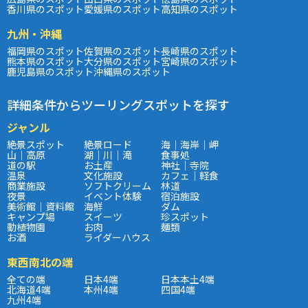
香川県のスポット
愛媛県のスポット
高知県のスポット
九州・沖縄
福岡県のスポット
佐賀県のスポット
長崎県のスポット
熊本県のスポット
大分県のスポット
宮崎県のスポット
鹿児島県のスポット
沖縄県のスポット
詳細条件からツーリングスポットを探す
ジャンル
絶景スポット
絶景ロード
海｜海岸｜岬
山｜高原
湖｜川｜滝
食事処
道の駅
お土産
神社｜寺院
温泉
文化施設
カフェ｜軽食
商業施設
ソフトクリーム
林道
夜景
イベント体験
宿泊施設
美術館｜資料館
海鮮
ダム
キャンプ場
スイーツ
珍スポット
動植物園
お肉
麺類
お酒
ライダーハウス
東西南北の端
全ての端
日本4端
日本本土4端
北海道4端
本州4端
四国4端
九州4端