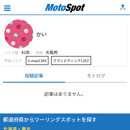
かい
42年
大阪府
バイク歴
地域
所有バイク
V-max1200
グランドディンク125Z
投稿記事
モトログ
記事はありません。
都道府県からツーリングスポットを探す
北海道・東北