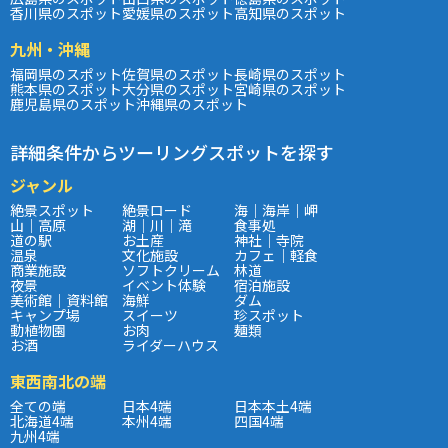
香川県のスポット
愛媛県のスポット
高知県のスポット
九州・沖縄
福岡県のスポット
佐賀県のスポット
長崎県のスポット
熊本県のスポット
大分県のスポット
宮崎県のスポット
鹿児島県のスポット
沖縄県のスポット
詳細条件からツーリングスポットを探す
ジャンル
絶景スポット
絶景ロード
海｜海岸｜岬
山｜高原
湖｜川｜滝
食事処
道の駅
お土産
神社｜寺院
温泉
文化施設
カフェ｜軽食
商業施設
ソフトクリーム
林道
夜景
イベント体験
宿泊施設
美術館｜資料館
海鮮
ダム
キャンプ場
スイーツ
珍スポット
動植物園
お肉
麺類
お酒
ライダーハウス
東西南北の端
全ての端
日本4端
日本本土4端
北海道4端
本州4端
四国4端
九州4端