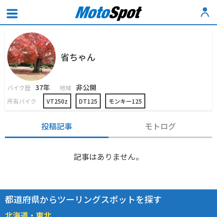
省ちゃん
37年
非公開
バイク歴
地域
所有バイク
VT250z
DT125
モンキー125
投稿記事
モトログ
記事はありません。
都道府県からツーリングスポットを探す
北海道・東北