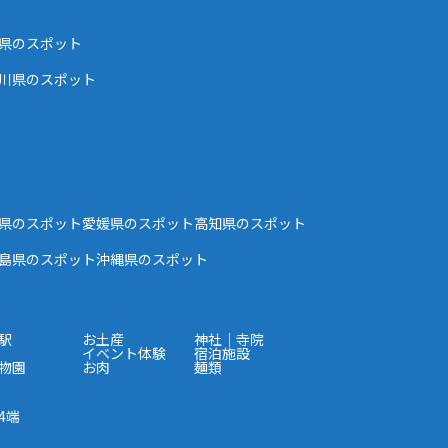
県のスポット
川県のスポット
県のスポット
愛媛県のスポット
高知県のスポット
島県のスポット
沖縄県のスポット
駅
お土産
神社｜寺院
イベント体験
宿泊施設
物園
お肉
麺類
4端