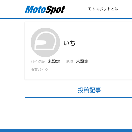
モトスポットとは
いち
未設定
未設定
バイク歴
地域
所有バイク
投稿記事