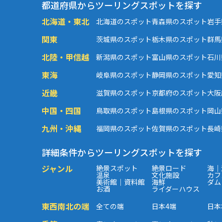
都道府県からツーリングスポットを探す
北海道・東北
北海道のスポット
青森県のスポット
岩手
関東
茨城県のスポット
栃木県のスポット
群馬
北陸・甲信越
新潟県のスポット
富山県のスポット
石川
東海
岐阜県のスポット
静岡県のスポット
愛知
近畿
滋賀県のスポット
京都府のスポット
大阪
中国・四国
鳥取県のスポット
島根県のスポット
岡山
九州・沖縄
福岡県のスポット
佐賀県のスポット
長崎
詳細条件からツーリングスポットを探す
ジャンル
絶景スポット
絶景ロード
海｜
温泉
文化施設
カフ
美術館｜資料館
海鮮
ダム
お酒
ライダーハウス
東西南北の端
全ての端
日本4端
日本