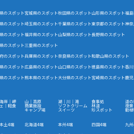
県のスポット
宮城県のスポット
秋田県のスポット
山形県のスポット
福島
県のスポット
埼玉県のスポット
千葉県のスポット
東京都のスポット
神奈
県のスポット
福井県のスポット
山梨県のスポット
長野県のスポット
県のスポット
三重県のスポット
府のスポット
兵庫県のスポット
奈良県のスポット
和歌山県のスポット
県のスポット
広島県のスポット
山口県のスポット
徳島県のスポット
香川
県のスポット
熊本県のスポット
大分県のスポット
宮崎県のスポット
鹿児
海岸｜岬
山｜高原
湖｜川｜滝
食事処
道の
ェ｜軽食
商業施設
ソフトクリーム
林道
夜景
キャンプ場
スイーツ
珍スポット
動植
本土4端
北海道4端
本州4端
四国4端
九州