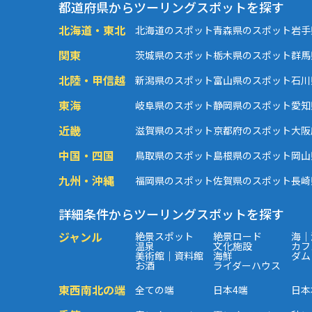
都道府県からツーリングスポットを探す
北海道・東北
北海道のスポット
青森県のスポット
岩手
関東
茨城県のスポット
栃木県のスポット
群馬
北陸・甲信越
新潟県のスポット
富山県のスポット
石川
東海
岐阜県のスポット
静岡県のスポット
愛知
近畿
滋賀県のスポット
京都府のスポット
大阪
中国・四国
鳥取県のスポット
島根県のスポット
岡山
九州・沖縄
福岡県のスポット
佐賀県のスポット
長崎
詳細条件からツーリングスポットを探す
ジャンル
絶景スポット
絶景ロード
海｜
温泉
文化施設
カフ
美術館｜資料館
海鮮
ダム
お酒
ライダーハウス
東西南北の端
全ての端
日本4端
日本