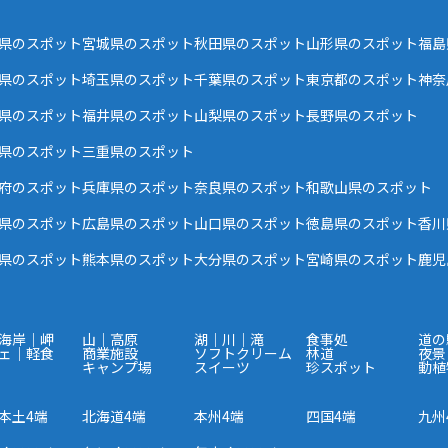
県のスポット
宮城県のスポット
秋田県のスポット
山形県のスポット
福島
県のスポット
埼玉県のスポット
千葉県のスポット
東京都のスポット
神奈
県のスポット
福井県のスポット
山梨県のスポット
長野県のスポット
県のスポット
三重県のスポット
府のスポット
兵庫県のスポット
奈良県のスポット
和歌山県のスポット
県のスポット
広島県のスポット
山口県のスポット
徳島県のスポット
香川
県のスポット
熊本県のスポット
大分県のスポット
宮崎県のスポット
鹿児
海岸｜岬
山｜高原
湖｜川｜滝
食事処
道の
ェ｜軽食
商業施設
ソフトクリーム
林道
夜景
キャンプ場
スイーツ
珍スポット
動植
本土4端
北海道4端
本州4端
四国4端
九州