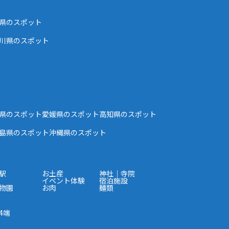
県のスポット
川県のスポット
県のスポット
愛媛県のスポット
高知県のスポット
島県のスポット
沖縄県のスポット
駅
お土産
神社｜寺院
イベント体験
宿泊施設
物園
お肉
麺類
4端