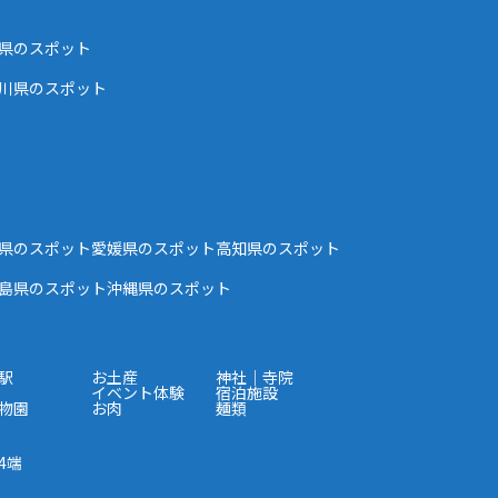
県のスポット
川県のスポット
県のスポット
愛媛県のスポット
高知県のスポット
島県のスポット
沖縄県のスポット
駅
お土産
神社｜寺院
イベント体験
宿泊施設
物園
お肉
麺類
4端