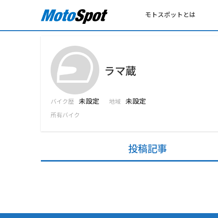
モトスポットとは
ラマ蔵
未設定
未設定
バイク歴
地域
所有バイク
投稿記事