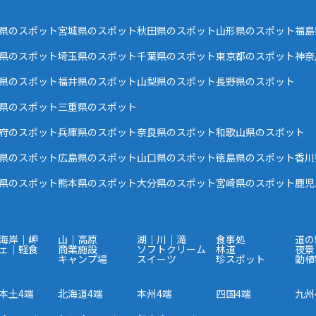
県のスポット
宮城県のスポット
秋田県のスポット
山形県のスポット
福島
県のスポット
埼玉県のスポット
千葉県のスポット
東京都のスポット
神奈
県のスポット
福井県のスポット
山梨県のスポット
長野県のスポット
県のスポット
三重県のスポット
府のスポット
兵庫県のスポット
奈良県のスポット
和歌山県のスポット
県のスポット
広島県のスポット
山口県のスポット
徳島県のスポット
香川
県のスポット
熊本県のスポット
大分県のスポット
宮崎県のスポット
鹿児
海岸｜岬
山｜高原
湖｜川｜滝
食事処
道の
ェ｜軽食
商業施設
ソフトクリーム
林道
夜景
キャンプ場
スイーツ
珍スポット
動植
本土4端
北海道4端
本州4端
四国4端
九州