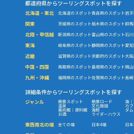
都道府県からツーリングスポットを探す
北海道・東北
北海道のスポット
青森県のスポット
岩手
関東
茨城県のスポット
栃木県のスポット
群馬
北陸・甲信越
新潟県のスポット
富山県のスポット
石川
東海
岐阜県のスポット
静岡県のスポット
愛知
近畿
滋賀県のスポット
京都府のスポット
大阪
中国・四国
鳥取県のスポット
島根県のスポット
岡山
九州・沖縄
福岡県のスポット
佐賀県のスポット
長崎
詳細条件からツーリングスポットを探す
ジャンル
絶景スポット
絶景ロード
海｜
温泉
文化施設
カフ
美術館｜資料館
海鮮
ダム
お酒
ライダーハウス
東西南北の端
全ての端
日本4端
日本