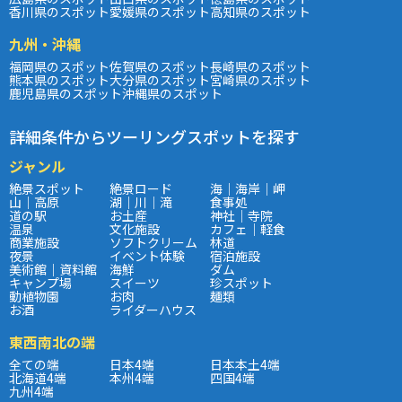
香川県のスポット
愛媛県のスポット
高知県のスポット
九州・沖縄
福岡県のスポット
佐賀県のスポット
長崎県のスポット
熊本県のスポット
大分県のスポット
宮崎県のスポット
鹿児島県のスポット
沖縄県のスポット
詳細条件からツーリングスポットを探す
ジャンル
絶景スポット
絶景ロード
海｜海岸｜岬
山｜高原
湖｜川｜滝
食事処
道の駅
お土産
神社｜寺院
温泉
文化施設
カフェ｜軽食
商業施設
ソフトクリーム
林道
夜景
イベント体験
宿泊施設
美術館｜資料館
海鮮
ダム
キャンプ場
スイーツ
珍スポット
動植物園
お肉
麺類
お酒
ライダーハウス
東西南北の端
全ての端
日本4端
日本本土4端
北海道4端
本州4端
四国4端
九州4端