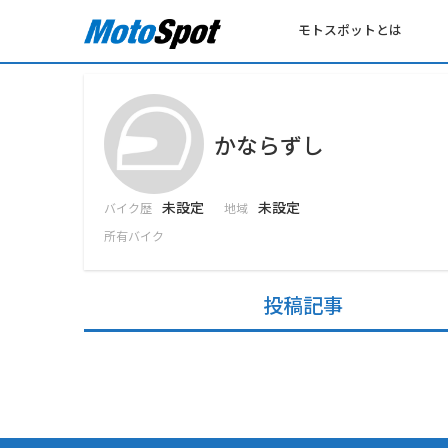
モトスポットとは
かならずし
未設定
未設定
バイク歴
地域
所有バイク
投稿記事