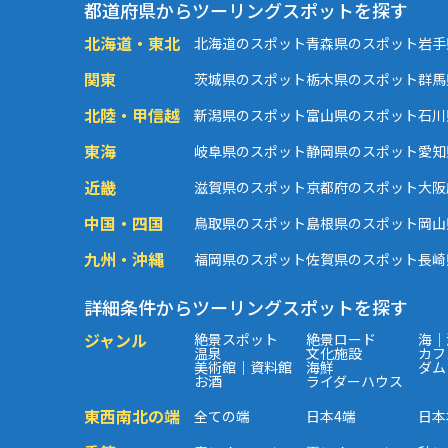
都道府県からツーリングスポットを探す
北海道・東北
北海道のスポット
青森県のスポット
岩手
関東
茨城県のスポット
栃木県のスポット
群馬
北陸・甲信越
新潟県のスポット
富山県のスポット
石川
東海
岐阜県のスポット
静岡県のスポット
愛知
近畿
滋賀県のスポット
京都府のスポット
大阪
中国・四国
鳥取県のスポット
島根県のスポット
岡山
九州・沖縄
福岡県のスポット
佐賀県のスポット
長崎
詳細条件からツーリングスポットを探す
ジャンル
絶景スポット
絶景ロード
海｜
温泉
文化施設
カフ
美術館｜資料館
海鮮
ダム
お酒
ライダーハウス
東西南北の端
全ての端
日本4端
日本