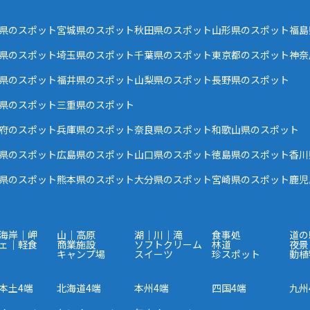
県のスポット
宮城県のスポット
秋田県のスポット
山形県のスポット
福島
県のスポット
埼玉県のスポット
千葉県のスポット
東京都のスポット
神奈
県のスポット
福井県のスポット
山梨県のスポット
長野県のスポット
県のスポット
三重県のスポット
府のスポット
兵庫県のスポット
奈良県のスポット
和歌山県のスポット
県のスポット
広島県のスポット
山口県のスポット
徳島県のスポット
香川
県のスポット
熊本県のスポット
大分県のスポット
宮崎県のスポット
鹿児
海岸｜岬
山｜高原
湖｜川｜滝
食事処
道の
ェ｜軽食
商業施設
ソフトクリーム
林道
夜景
キャンプ場
スイーツ
珍スポット
動植
本土4端
北海道4端
本州4端
四国4端
九州