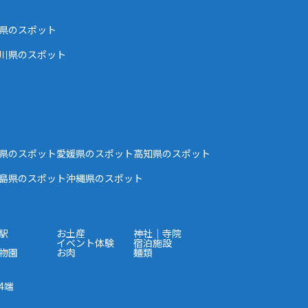
県のスポット
川県のスポット
県のスポット
愛媛県のスポット
高知県のスポット
島県のスポット
沖縄県のスポット
駅
お土産
神社｜寺院
イベント体験
宿泊施設
物園
お肉
麺類
4端