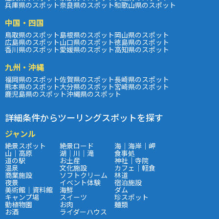
兵庫県のスポット
奈良県のスポット
和歌山県のスポット
中国・四国
鳥取県のスポット
島根県のスポット
岡山県のスポット
広島県のスポット
山口県のスポット
徳島県のスポット
香川県のスポット
愛媛県のスポット
高知県のスポット
九州・沖縄
福岡県のスポット
佐賀県のスポット
長崎県のスポット
熊本県のスポット
大分県のスポット
宮崎県のスポット
鹿児島県のスポット
沖縄県のスポット
詳細条件からツーリングスポットを探す
ジャンル
絶景スポット
絶景ロード
海｜海岸｜岬
山｜高原
湖｜川｜滝
食事処
道の駅
お土産
神社｜寺院
温泉
文化施設
カフェ｜軽食
商業施設
ソフトクリーム
林道
夜景
イベント体験
宿泊施設
美術館｜資料館
海鮮
ダム
キャンプ場
スイーツ
珍スポット
動植物園
お肉
麺類
お酒
ライダーハウス