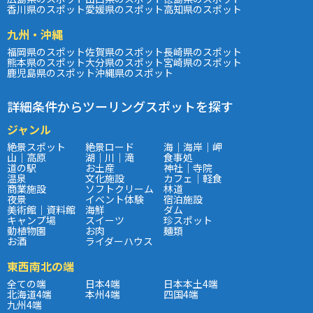
香川県のスポット
愛媛県のスポット
高知県のスポット
九州・沖縄
福岡県のスポット
佐賀県のスポット
長崎県のスポット
熊本県のスポット
大分県のスポット
宮崎県のスポット
鹿児島県のスポット
沖縄県のスポット
詳細条件からツーリングスポットを探す
ジャンル
絶景スポット
絶景ロード
海｜海岸｜岬
山｜高原
湖｜川｜滝
食事処
道の駅
お土産
神社｜寺院
温泉
文化施設
カフェ｜軽食
商業施設
ソフトクリーム
林道
夜景
イベント体験
宿泊施設
美術館｜資料館
海鮮
ダム
キャンプ場
スイーツ
珍スポット
動植物園
お肉
麺類
お酒
ライダーハウス
東西南北の端
全ての端
日本4端
日本本土4端
北海道4端
本州4端
四国4端
九州4端