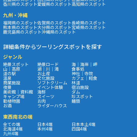
香川県のスポット
愛媛県のスポット
高知県のスポット
九州・沖縄
福岡県のスポット
佐賀県のスポット
長崎県のスポット
熊本県のスポット
大分県のスポット
宮崎県のスポット
鹿児島県のスポット
沖縄県のスポット
詳細条件からツーリングスポットを探す
ジャンル
絶景スポット
絶景ロード
海｜海岸｜岬
山｜高原
湖｜川｜滝
食事処
道の駅
お土産
神社｜寺院
温泉
文化施設
カフェ｜軽食
商業施設
ソフトクリーム
林道
夜景
イベント体験
宿泊施設
美術館｜資料館
海鮮
ダム
キャンプ場
スイーツ
珍スポット
動植物園
お肉
麺類
お酒
ライダーハウス
東西南北の端
全ての端
日本4端
日本本土4端
北海道4端
本州4端
四国4端
九州4端