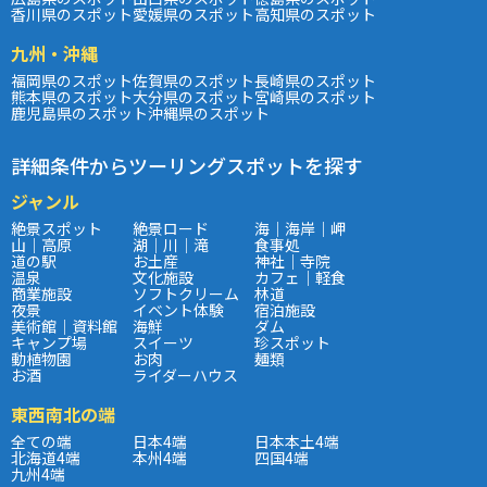
香川県のスポット
愛媛県のスポット
高知県のスポット
九州・沖縄
福岡県のスポット
佐賀県のスポット
長崎県のスポット
熊本県のスポット
大分県のスポット
宮崎県のスポット
鹿児島県のスポット
沖縄県のスポット
詳細条件からツーリングスポットを探す
ジャンル
絶景スポット
絶景ロード
海｜海岸｜岬
山｜高原
湖｜川｜滝
食事処
道の駅
お土産
神社｜寺院
温泉
文化施設
カフェ｜軽食
商業施設
ソフトクリーム
林道
夜景
イベント体験
宿泊施設
美術館｜資料館
海鮮
ダム
キャンプ場
スイーツ
珍スポット
動植物園
お肉
麺類
お酒
ライダーハウス
東西南北の端
全ての端
日本4端
日本本土4端
北海道4端
本州4端
四国4端
九州4端