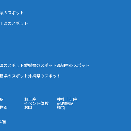
県のスポット
川県のスポット
県のスポット
愛媛県のスポット
高知県のスポット
島県のスポット
沖縄県のスポット
駅
お土産
神社｜寺院
イベント体験
宿泊施設
物園
お肉
麺類
4端