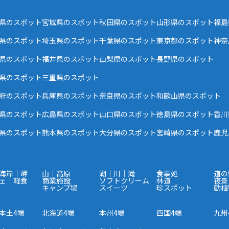
県のスポット
宮城県のスポット
秋田県のスポット
山形県のスポット
福島
県のスポット
埼玉県のスポット
千葉県のスポット
東京都のスポット
神奈
県のスポット
福井県のスポット
山梨県のスポット
長野県のスポット
県のスポット
三重県のスポット
府のスポット
兵庫県のスポット
奈良県のスポット
和歌山県のスポット
県のスポット
広島県のスポット
山口県のスポット
徳島県のスポット
香川
県のスポット
熊本県のスポット
大分県のスポット
宮崎県のスポット
鹿児
海岸｜岬
山｜高原
湖｜川｜滝
食事処
道の
ェ｜軽食
商業施設
ソフトクリーム
林道
夜景
キャンプ場
スイーツ
珍スポット
動植
本土4端
北海道4端
本州4端
四国4端
九州