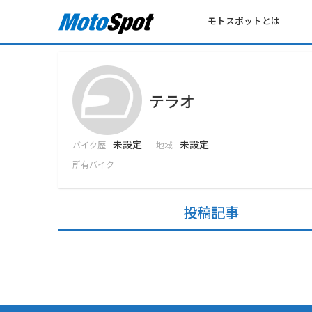
モトスポットとは
テラオ
未設定
未設定
バイク歴
地域
所有バイク
投稿記事