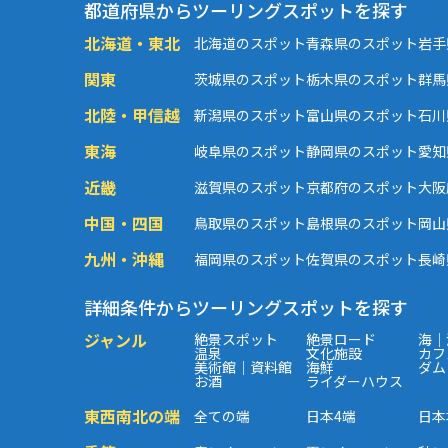
都道府県からツーリングスポットを探す
北海道・東北
北海道のスポット
青森県のスポット
岩手
関東
茨城県のスポット
栃木県のスポット
群馬
北陸・甲信越
新潟県のスポット
富山県のスポット
石川
東海
岐阜県のスポット
静岡県のスポット
愛知
近畿
滋賀県のスポット
京都府のスポット
大阪
中国・四国
鳥取県のスポット
島根県のスポット
岡山
九州・沖縄
福岡県のスポット
佐賀県のスポット
長崎
詳細条件からツーリングスポットを探す
ジャンル
絶景スポット
絶景ロード
海｜
温泉
文化施設
カフ
美術館｜資料館
海鮮
ダム
お酒
ライダーハウス
東西南北の端
全ての端
日本4端
日本