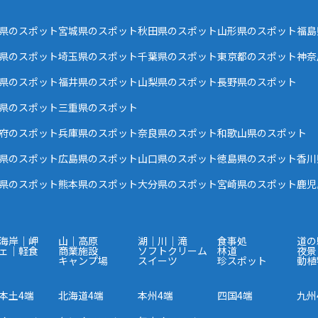
県のスポット
宮城県のスポット
秋田県のスポット
山形県のスポット
福島
県のスポット
埼玉県のスポット
千葉県のスポット
東京都のスポット
神奈
県のスポット
福井県のスポット
山梨県のスポット
長野県のスポット
県のスポット
三重県のスポット
府のスポット
兵庫県のスポット
奈良県のスポット
和歌山県のスポット
県のスポット
広島県のスポット
山口県のスポット
徳島県のスポット
香川
県のスポット
熊本県のスポット
大分県のスポット
宮崎県のスポット
鹿児
海岸｜岬
山｜高原
湖｜川｜滝
食事処
道の
ェ｜軽食
商業施設
ソフトクリーム
林道
夜景
キャンプ場
スイーツ
珍スポット
動植
本土4端
北海道4端
本州4端
四国4端
九州