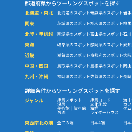
都道府県からツーリングスポットを探す
北海道・東北
北海道のスポット
青森県のスポット
岩手
関東
茨城県のスポット
栃木県のスポット
群馬
北陸・甲信越
新潟県のスポット
富山県のスポット
石川
東海
岐阜県のスポット
静岡県のスポット
愛知
近畿
滋賀県のスポット
京都府のスポット
大阪
中国・四国
鳥取県のスポット
島根県のスポット
岡山
九州・沖縄
福岡県のスポット
佐賀県のスポット
長崎
詳細条件からツーリングスポットを探す
ジャンル
絶景スポット
絶景ロード
海｜
温泉
文化施設
カフ
美術館｜資料館
海鮮
ダム
お酒
ライダーハウス
東西南北の端
全ての端
日本4端
日本