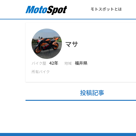
モトスポットとは
マサ
42年
福井県
バイク歴
地域
所有バイク
投稿記事