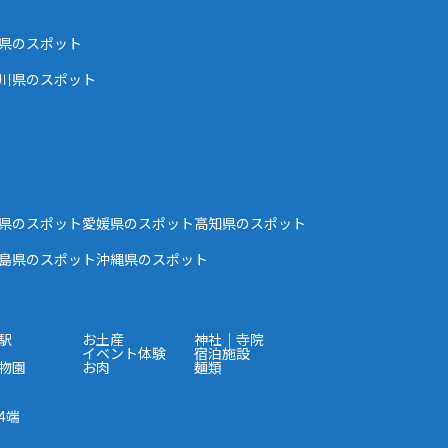
県のスポット
川県のスポット
県のスポット
愛媛県のスポット
高知県のスポット
島県のスポット
沖縄県のスポット
駅
お土産
神社｜寺院
イベント体験
宿泊施設
物園
お肉
麺類
4端