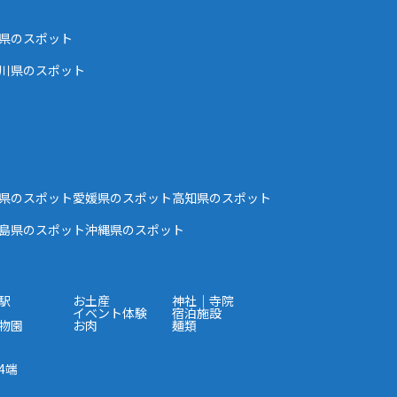
県のスポット
川県のスポット
県のスポット
愛媛県のスポット
高知県のスポット
島県のスポット
沖縄県のスポット
駅
お土産
神社｜寺院
イベント体験
宿泊施設
物園
お肉
麺類
4端