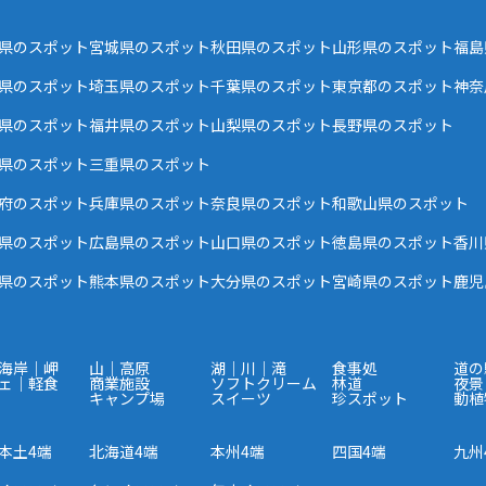
県のスポット
宮城県のスポット
秋田県のスポット
山形県のスポット
福島
県のスポット
埼玉県のスポット
千葉県のスポット
東京都のスポット
神奈
県のスポット
福井県のスポット
山梨県のスポット
長野県のスポット
県のスポット
三重県のスポット
府のスポット
兵庫県のスポット
奈良県のスポット
和歌山県のスポット
県のスポット
広島県のスポット
山口県のスポット
徳島県のスポット
香川
県のスポット
熊本県のスポット
大分県のスポット
宮崎県のスポット
鹿児
海岸｜岬
山｜高原
湖｜川｜滝
食事処
道の
ェ｜軽食
商業施設
ソフトクリーム
林道
夜景
キャンプ場
スイーツ
珍スポット
動植
本土4端
北海道4端
本州4端
四国4端
九州