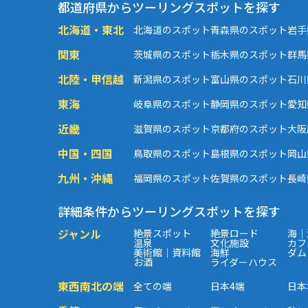
都道府県からツーリングスポットを探す
北海道・東北
北海道のスポット
青森県のスポット
岩手
関東
茨城県のスポット
栃木県のスポット
群馬
北陸・甲信越
新潟県のスポット
富山県のスポット
石川
東海
岐阜県のスポット
静岡県のスポット
愛知
近畿
滋賀県のスポット
京都府のスポット
大阪
中国・四国
鳥取県のスポット
島根県のスポット
岡山
九州・沖縄
福岡県のスポット
佐賀県のスポット
長崎
詳細条件からツーリングスポットを探す
ジャンル
絶景スポット
絶景ロード
海｜
温泉
文化施設
カフ
美術館｜資料館
海鮮
ダム
お酒
ライダーハウス
東西南北の端
全ての端
日本4端
日本