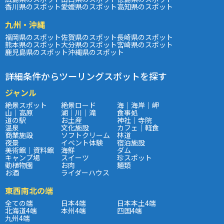
香川県のスポット
愛媛県のスポット
高知県のスポット
九州・沖縄
福岡県のスポット
佐賀県のスポット
長崎県のスポット
熊本県のスポット
大分県のスポット
宮崎県のスポット
鹿児島県のスポット
沖縄県のスポット
詳細条件からツーリングスポットを探す
ジャンル
絶景スポット
絶景ロード
海｜海岸｜岬
山｜高原
湖｜川｜滝
食事処
道の駅
お土産
神社｜寺院
温泉
文化施設
カフェ｜軽食
商業施設
ソフトクリーム
林道
夜景
イベント体験
宿泊施設
美術館｜資料館
海鮮
ダム
キャンプ場
スイーツ
珍スポット
動植物園
お肉
麺類
お酒
ライダーハウス
東西南北の端
全ての端
日本4端
日本本土4端
北海道4端
本州4端
四国4端
九州4端