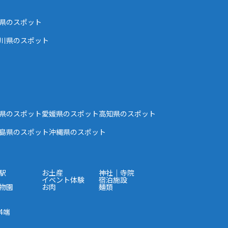
県のスポット
川県のスポット
県のスポット
愛媛県のスポット
高知県のスポット
島県のスポット
沖縄県のスポット
駅
お土産
神社｜寺院
イベント体験
宿泊施設
物園
お肉
麺類
4端