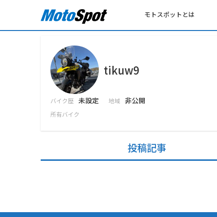
モトスポットとは
tikuw9
未設定
非公開
バイク歴
地域
所有バイク
投稿記事