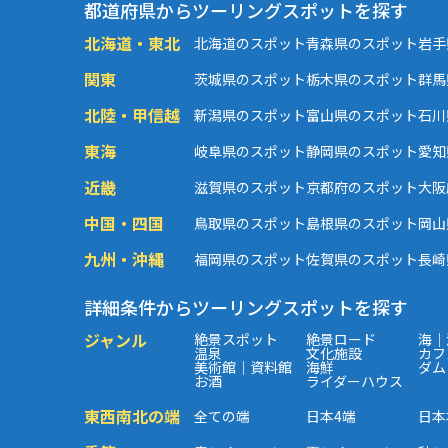
都道府県からツーリングスポットを探す
北海道・東北
北海道のスポット
青森県のスポット
岩手
関東
茨城県のスポット
栃木県のスポット
群馬
北陸・甲信越
新潟県のスポット
富山県のスポット
石川
東海
岐阜県のスポット
静岡県のスポット
愛知
近畿
滋賀県のスポット
京都府のスポット
大阪
中国・四国
鳥取県のスポット
島根県のスポット
岡山
九州・沖縄
福岡県のスポット
佐賀県のスポット
長崎
詳細条件からツーリングスポットを探す
ジャンル
絶景スポット
絶景ロード
海｜
温泉
文化施設
カフ
美術館｜資料館
海鮮
ダム
お酒
ライダーハウス
東西南北の端
全ての端
日本4端
日本