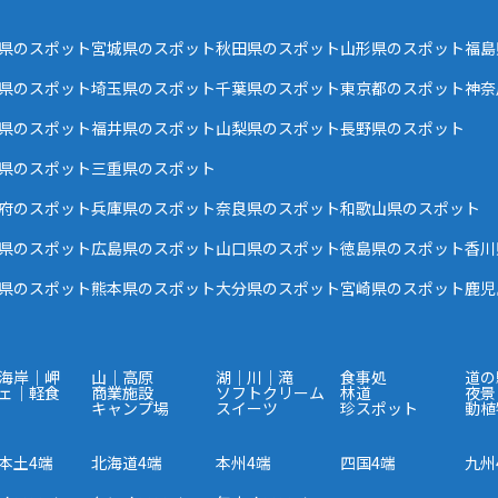
県のスポット
宮城県のスポット
秋田県のスポット
山形県のスポット
福島
県のスポット
埼玉県のスポット
千葉県のスポット
東京都のスポット
神奈
県のスポット
福井県のスポット
山梨県のスポット
長野県のスポット
県のスポット
三重県のスポット
府のスポット
兵庫県のスポット
奈良県のスポット
和歌山県のスポット
県のスポット
広島県のスポット
山口県のスポット
徳島県のスポット
香川
県のスポット
熊本県のスポット
大分県のスポット
宮崎県のスポット
鹿児
海岸｜岬
山｜高原
湖｜川｜滝
食事処
道の
ェ｜軽食
商業施設
ソフトクリーム
林道
夜景
キャンプ場
スイーツ
珍スポット
動植
本土4端
北海道4端
本州4端
四国4端
九州