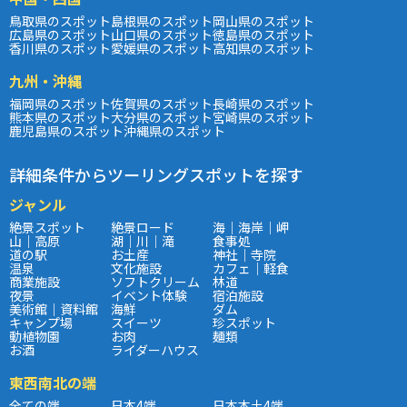
鳥取県のスポット
島根県のスポット
岡山県のスポット
広島県のスポット
山口県のスポット
徳島県のスポット
香川県のスポット
愛媛県のスポット
高知県のスポット
九州・沖縄
福岡県のスポット
佐賀県のスポット
長崎県のスポット
熊本県のスポット
大分県のスポット
宮崎県のスポット
鹿児島県のスポット
沖縄県のスポット
詳細条件からツーリングスポットを探す
ジャンル
絶景スポット
絶景ロード
海｜海岸｜岬
山｜高原
湖｜川｜滝
食事処
道の駅
お土産
神社｜寺院
温泉
文化施設
カフェ｜軽食
商業施設
ソフトクリーム
林道
夜景
イベント体験
宿泊施設
美術館｜資料館
海鮮
ダム
キャンプ場
スイーツ
珍スポット
動植物園
お肉
麺類
お酒
ライダーハウス
東西南北の端
全ての端
日本4端
日本本土4端