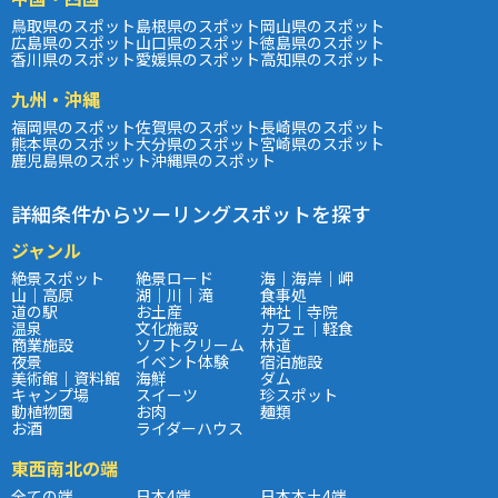
鳥取県のスポット
島根県のスポット
岡山県のスポット
広島県のスポット
山口県のスポット
徳島県のスポット
香川県のスポット
愛媛県のスポット
高知県のスポット
九州・沖縄
福岡県のスポット
佐賀県のスポット
長崎県のスポット
熊本県のスポット
大分県のスポット
宮崎県のスポット
鹿児島県のスポット
沖縄県のスポット
詳細条件からツーリングスポットを探す
ジャンル
絶景スポット
絶景ロード
海｜海岸｜岬
山｜高原
湖｜川｜滝
食事処
道の駅
お土産
神社｜寺院
温泉
文化施設
カフェ｜軽食
商業施設
ソフトクリーム
林道
夜景
イベント体験
宿泊施設
美術館｜資料館
海鮮
ダム
キャンプ場
スイーツ
珍スポット
動植物園
お肉
麺類
お酒
ライダーハウス
東西南北の端
全ての端
日本4端
日本本土4端