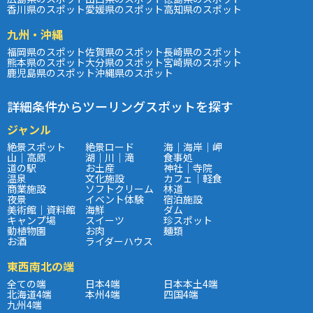
香川県のスポット
愛媛県のスポット
高知県のスポット
九州・沖縄
福岡県のスポット
佐賀県のスポット
長崎県のスポット
熊本県のスポット
大分県のスポット
宮崎県のスポット
鹿児島県のスポット
沖縄県のスポット
詳細条件からツーリングスポットを探す
ジャンル
絶景スポット
絶景ロード
海｜海岸｜岬
山｜高原
湖｜川｜滝
食事処
道の駅
お土産
神社｜寺院
温泉
文化施設
カフェ｜軽食
商業施設
ソフトクリーム
林道
夜景
イベント体験
宿泊施設
美術館｜資料館
海鮮
ダム
キャンプ場
スイーツ
珍スポット
動植物園
お肉
麺類
お酒
ライダーハウス
東西南北の端
全ての端
日本4端
日本本土4端
北海道4端
本州4端
四国4端
九州4端