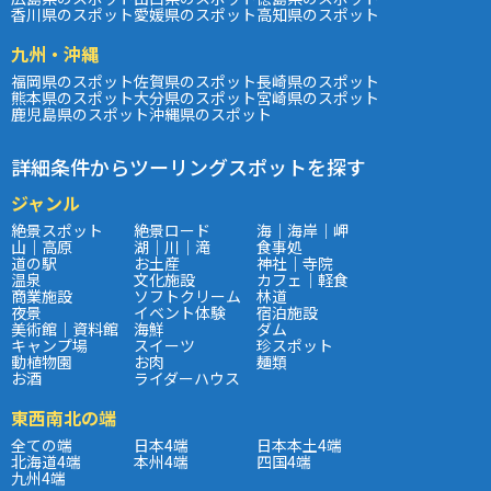
香川県のスポット
愛媛県のスポット
高知県のスポット
九州・沖縄
福岡県のスポット
佐賀県のスポット
長崎県のスポット
熊本県のスポット
大分県のスポット
宮崎県のスポット
鹿児島県のスポット
沖縄県のスポット
詳細条件からツーリングスポットを探す
ジャンル
絶景スポット
絶景ロード
海｜海岸｜岬
山｜高原
湖｜川｜滝
食事処
道の駅
お土産
神社｜寺院
温泉
文化施設
カフェ｜軽食
商業施設
ソフトクリーム
林道
夜景
イベント体験
宿泊施設
美術館｜資料館
海鮮
ダム
キャンプ場
スイーツ
珍スポット
動植物園
お肉
麺類
お酒
ライダーハウス
東西南北の端
全ての端
日本4端
日本本土4端
北海道4端
本州4端
四国4端
九州4端