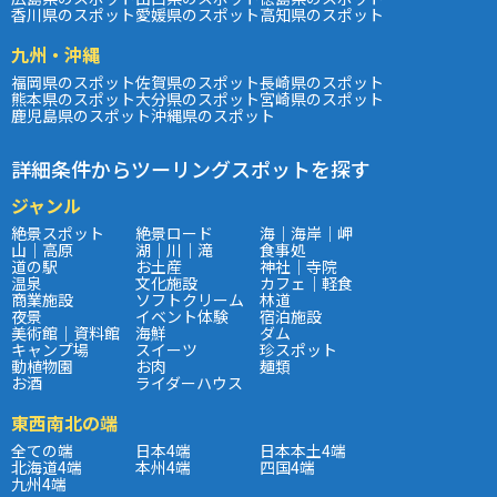
香川県のスポット
愛媛県のスポット
高知県のスポット
九州・沖縄
福岡県のスポット
佐賀県のスポット
長崎県のスポット
熊本県のスポット
大分県のスポット
宮崎県のスポット
鹿児島県のスポット
沖縄県のスポット
詳細条件からツーリングスポットを探す
ジャンル
絶景スポット
絶景ロード
海｜海岸｜岬
山｜高原
湖｜川｜滝
食事処
道の駅
お土産
神社｜寺院
温泉
文化施設
カフェ｜軽食
商業施設
ソフトクリーム
林道
夜景
イベント体験
宿泊施設
美術館｜資料館
海鮮
ダム
キャンプ場
スイーツ
珍スポット
動植物園
お肉
麺類
お酒
ライダーハウス
東西南北の端
全ての端
日本4端
日本本土4端
北海道4端
本州4端
四国4端
九州4端