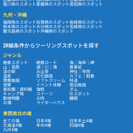
香川県のスポット
愛媛県のスポット
高知県のスポット
九州・沖縄
福岡県のスポット
佐賀県のスポット
長崎県のスポット
熊本県のスポット
大分県のスポット
宮崎県のスポット
鹿児島県のスポット
沖縄県のスポット
詳細条件からツーリングスポットを探す
ジャンル
絶景スポット
絶景ロード
海｜海岸｜岬
山｜高原
湖｜川｜滝
食事処
道の駅
お土産
神社｜寺院
温泉
文化施設
カフェ｜軽食
商業施設
ソフトクリーム
林道
夜景
イベント体験
宿泊施設
美術館｜資料館
海鮮
ダム
キャンプ場
スイーツ
珍スポット
動植物園
お肉
麺類
お酒
ライダーハウス
東西南北の端
全ての端
日本4端
日本本土4端
北海道4端
本州4端
四国4端
九州4端