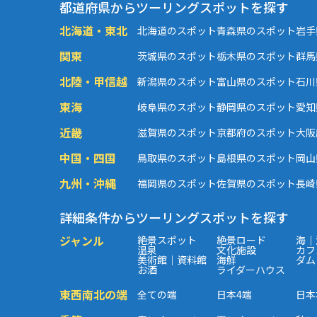
都道府県からツーリングスポットを探す
北海道・東北
北海道のスポット
青森県のスポット
岩手
関東
茨城県のスポット
栃木県のスポット
群馬
北陸・甲信越
新潟県のスポット
富山県のスポット
石川
東海
岐阜県のスポット
静岡県のスポット
愛知
近畿
滋賀県のスポット
京都府のスポット
大阪
中国・四国
鳥取県のスポット
島根県のスポット
岡山
九州・沖縄
福岡県のスポット
佐賀県のスポット
長崎
詳細条件からツーリングスポットを探す
ジャンル
絶景スポット
絶景ロード
海｜
温泉
文化施設
カフ
美術館｜資料館
海鮮
ダム
お酒
ライダーハウス
東西南北の端
全ての端
日本4端
日本