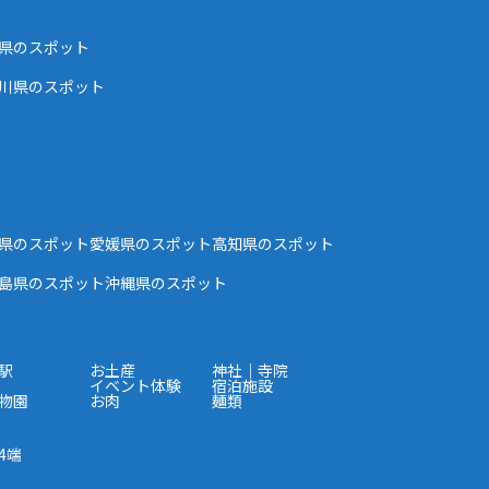
県のスポット
川県のスポット
県のスポット
愛媛県のスポット
高知県のスポット
島県のスポット
沖縄県のスポット
駅
お土産
神社｜寺院
イベント体験
宿泊施設
物園
お肉
麺類
4端