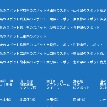
県のスポット
宮城県のスポット
秋田県のスポット
山形県のスポット
福島
県のスポット
埼玉県のスポット
千葉県のスポット
東京都のスポット
神奈
県のスポット
福井県のスポット
山梨県のスポット
長野県のスポット
県のスポット
三重県のスポット
府のスポット
兵庫県のスポット
奈良県のスポット
和歌山県のスポット
県のスポット
広島県のスポット
山口県のスポット
徳島県のスポット
香川
県のスポット
熊本県のスポット
大分県のスポット
宮崎県のスポット
鹿児
海岸｜岬
山｜高原
湖｜川｜滝
食事処
道の
ェ｜軽食
商業施設
ソフトクリーム
林道
夜景
キャンプ場
スイーツ
珍スポット
動植
本土4端
北海道4端
本州4端
四国4端
九州