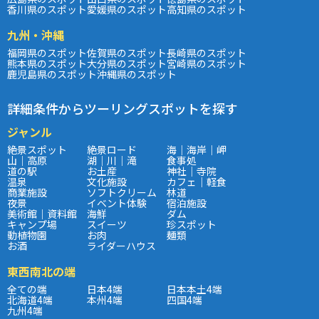
香川県のスポット
愛媛県のスポット
高知県のスポット
九州・沖縄
福岡県のスポット
佐賀県のスポット
長崎県のスポット
熊本県のスポット
大分県のスポット
宮崎県のスポット
鹿児島県のスポット
沖縄県のスポット
詳細条件からツーリングスポットを探す
ジャンル
絶景スポット
絶景ロード
海｜海岸｜岬
山｜高原
湖｜川｜滝
食事処
道の駅
お土産
神社｜寺院
温泉
文化施設
カフェ｜軽食
商業施設
ソフトクリーム
林道
夜景
イベント体験
宿泊施設
美術館｜資料館
海鮮
ダム
キャンプ場
スイーツ
珍スポット
動植物園
お肉
麺類
お酒
ライダーハウス
東西南北の端
全ての端
日本4端
日本本土4端
北海道4端
本州4端
四国4端
九州4端