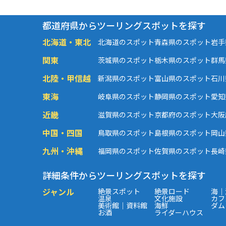
都道府県からツーリングスポットを探す
北海道・東北
北海道のスポット
青森県のスポット
岩手
関東
茨城県のスポット
栃木県のスポット
群馬
北陸・甲信越
新潟県のスポット
富山県のスポット
石川
東海
岐阜県のスポット
静岡県のスポット
愛知
近畿
滋賀県のスポット
京都府のスポット
大阪
中国・四国
鳥取県のスポット
島根県のスポット
岡山
九州・沖縄
福岡県のスポット
佐賀県のスポット
長崎
詳細条件からツーリングスポットを探す
ジャンル
絶景スポット
絶景ロード
海｜
温泉
文化施設
カフ
美術館｜資料館
海鮮
ダム
お酒
ライダーハウス