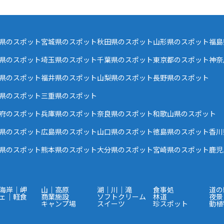
県のスポット
宮城県のスポット
秋田県のスポット
山形県のスポット
福島
県のスポット
埼玉県のスポット
千葉県のスポット
東京都のスポット
神奈
県のスポット
福井県のスポット
山梨県のスポット
長野県のスポット
県のスポット
三重県のスポット
府のスポット
兵庫県のスポット
奈良県のスポット
和歌山県のスポット
県のスポット
広島県のスポット
山口県のスポット
徳島県のスポット
香川
県のスポット
熊本県のスポット
大分県のスポット
宮崎県のスポット
鹿児
海岸｜岬
山｜高原
湖｜川｜滝
食事処
道の
ェ｜軽食
商業施設
ソフトクリーム
林道
夜景
キャンプ場
スイーツ
珍スポット
動植