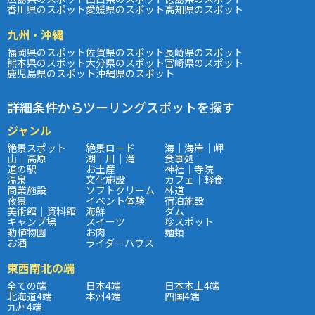
香川県のスポット
愛媛県のスポット
高知県のスポット
九州・沖縄
福岡県のスポット
佐賀県のスポット
長崎県のスポット
熊本県のスポット
大分県のスポット
宮崎県のスポット
鹿児島県のスポット
沖縄県のスポット
詳細条件からツーリングスポットを探す
ジャンル
絶景スポット
絶景ロード
海｜海岸｜岬
山｜高原
湖｜川｜滝
食事処
道の駅
お土産
神社｜寺院
温泉
文化施設
カフェ｜軽食
商業施設
ソフトクリーム
林道
夜景
イベント体験
宿泊施設
美術館｜資料館
海鮮
ダム
キャンプ場
スイーツ
珍スポット
動植物園
お肉
麺類
お酒
ライダーハウス
東西南北の端
全ての端
日本4端
日本本土4端
北海道4端
本州4端
四国4端
九州4端