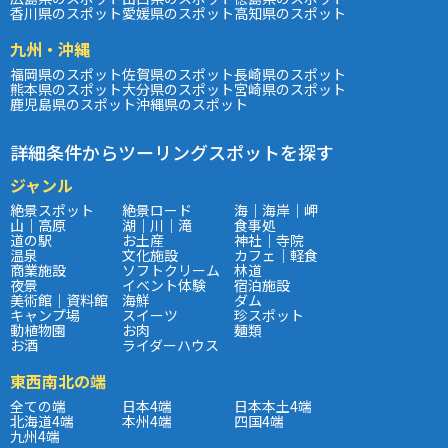
香川県のスポット
愛媛県のスポット
高知県のスポット
九州・沖縄
福岡県のスポット
佐賀県のスポット
長崎県のスポット
熊本県のスポット
大分県のスポット
宮崎県のスポット
鹿児島県のスポット
沖縄県のスポット
詳細条件からツーリングスポットを探す
ジャンル
絶景スポット
絶景ロード
海｜海岸｜岬
山｜高原
湖｜川｜滝
食事処
道の駅
お土産
神社｜寺院
温泉
文化施設
カフェ｜軽食
商業施設
ソフトクリーム
林道
夜景
イベント体験
宿泊施設
美術館｜資料館
海鮮
ダム
キャンプ場
スイーツ
珍スポット
動植物園
お肉
麺類
お酒
ライダーハウス
東西南北の端
全ての端
日本4端
日本本土4端
北海道4端
本州4端
四国4端
九州4端