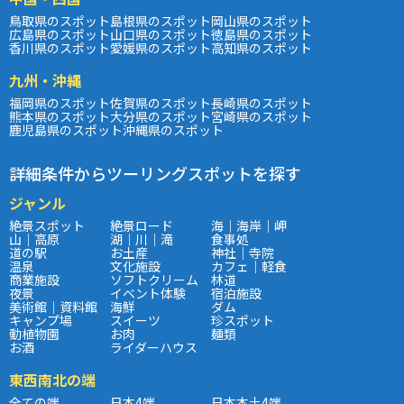
鳥取県のスポット
島根県のスポット
岡山県のスポット
広島県のスポット
山口県のスポット
徳島県のスポット
香川県のスポット
愛媛県のスポット
高知県のスポット
九州・沖縄
福岡県のスポット
佐賀県のスポット
長崎県のスポット
熊本県のスポット
大分県のスポット
宮崎県のスポット
鹿児島県のスポット
沖縄県のスポット
詳細条件からツーリングスポットを探す
ジャンル
絶景スポット
絶景ロード
海｜海岸｜岬
山｜高原
湖｜川｜滝
食事処
道の駅
お土産
神社｜寺院
温泉
文化施設
カフェ｜軽食
商業施設
ソフトクリーム
林道
夜景
イベント体験
宿泊施設
美術館｜資料館
海鮮
ダム
キャンプ場
スイーツ
珍スポット
動植物園
お肉
麺類
お酒
ライダーハウス
東西南北の端
全ての端
日本4端
日本本土4端