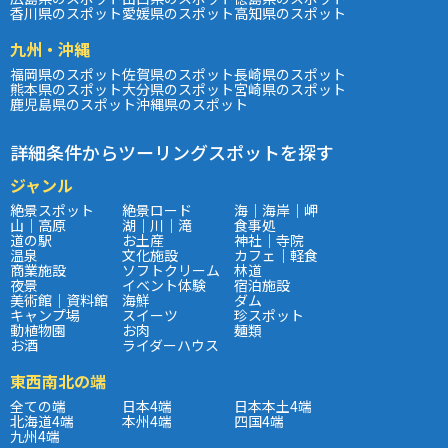
香川県のスポット
愛媛県のスポット
高知県のスポット
九州・沖縄
福岡県のスポット
佐賀県のスポット
長崎県のスポット
熊本県のスポット
大分県のスポット
宮崎県のスポット
鹿児島県のスポット
沖縄県のスポット
詳細条件からツーリングスポットを探す
ジャンル
絶景スポット
絶景ロード
海｜海岸｜岬
山｜高原
湖｜川｜滝
食事処
道の駅
お土産
神社｜寺院
温泉
文化施設
カフェ｜軽食
商業施設
ソフトクリーム
林道
夜景
イベント体験
宿泊施設
美術館｜資料館
海鮮
ダム
キャンプ場
スイーツ
珍スポット
動植物園
お肉
麺類
お酒
ライダーハウス
東西南北の端
全ての端
日本4端
日本本土4端
北海道4端
本州4端
四国4端
九州4端