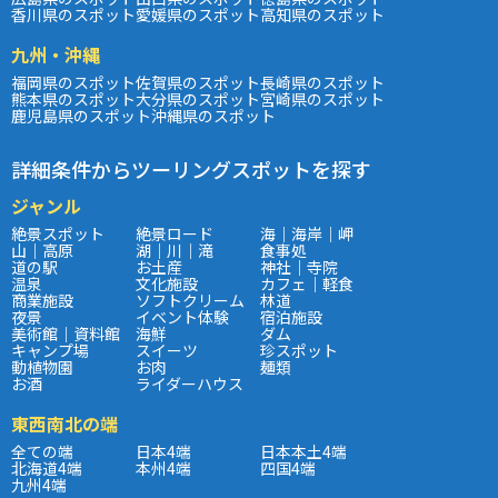
香川県のスポット
愛媛県のスポット
高知県のスポット
九州・沖縄
福岡県のスポット
佐賀県のスポット
長崎県のスポット
熊本県のスポット
大分県のスポット
宮崎県のスポット
鹿児島県のスポット
沖縄県のスポット
詳細条件からツーリングスポットを探す
ジャンル
絶景スポット
絶景ロード
海｜海岸｜岬
山｜高原
湖｜川｜滝
食事処
道の駅
お土産
神社｜寺院
温泉
文化施設
カフェ｜軽食
商業施設
ソフトクリーム
林道
夜景
イベント体験
宿泊施設
美術館｜資料館
海鮮
ダム
キャンプ場
スイーツ
珍スポット
動植物園
お肉
麺類
お酒
ライダーハウス
東西南北の端
全ての端
日本4端
日本本土4端
北海道4端
本州4端
四国4端
九州4端