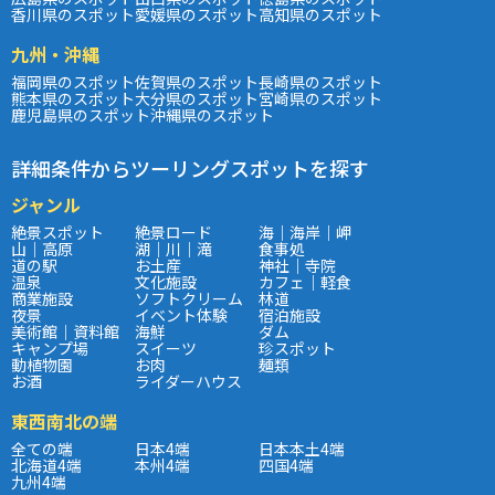
香川県のスポット
愛媛県のスポット
高知県のスポット
九州・沖縄
福岡県のスポット
佐賀県のスポット
長崎県のスポット
熊本県のスポット
大分県のスポット
宮崎県のスポット
鹿児島県のスポット
沖縄県のスポット
詳細条件からツーリングスポットを探す
ジャンル
絶景スポット
絶景ロード
海｜海岸｜岬
山｜高原
湖｜川｜滝
食事処
道の駅
お土産
神社｜寺院
温泉
文化施設
カフェ｜軽食
商業施設
ソフトクリーム
林道
夜景
イベント体験
宿泊施設
美術館｜資料館
海鮮
ダム
キャンプ場
スイーツ
珍スポット
動植物園
お肉
麺類
お酒
ライダーハウス
東西南北の端
全ての端
日本4端
日本本土4端
北海道4端
本州4端
四国4端
九州4端