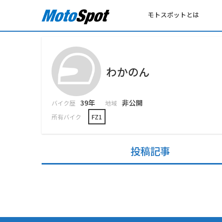
モトスポットとは
わかのん
39年
非公開
バイク歴
地域
所有バイク
FZ1
投稿記事