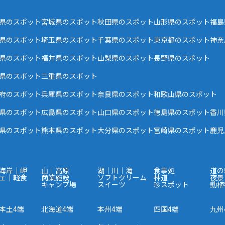
県のスポット
宮城県のスポット
秋田県のスポット
山形県のスポット
福島
県のスポット
埼玉県のスポット
千葉県のスポット
東京都のスポット
神奈
県のスポット
福井県のスポット
山梨県のスポット
長野県のスポット
県のスポット
三重県のスポット
府のスポット
兵庫県のスポット
奈良県のスポット
和歌山県のスポット
県のスポット
広島県のスポット
山口県のスポット
徳島県のスポット
香川
県のスポット
熊本県のスポット
大分県のスポット
宮崎県のスポット
鹿児
海岸｜岬
山｜高原
湖｜川｜滝
食事処
道の
ェ｜軽食
商業施設
ソフトクリーム
林道
夜景
キャンプ場
スイーツ
珍スポット
動植
本土4端
北海道4端
本州4端
四国4端
九州