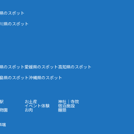
県のスポット
川県のスポット
県のスポット
愛媛県のスポット
高知県のスポット
島県のスポット
沖縄県のスポット
駅
お土産
神社｜寺院
イベント体験
宿泊施設
物園
お肉
麺類
4端