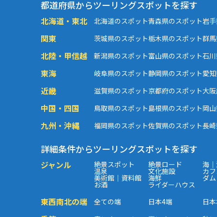
都道府県からツーリングスポットを探す
北海道・東北
北海道のスポット
青森県のスポット
岩手
関東
茨城県のスポット
栃木県のスポット
群馬
北陸・甲信越
新潟県のスポット
富山県のスポット
石川
東海
岐阜県のスポット
静岡県のスポット
愛知
近畿
滋賀県のスポット
京都府のスポット
大阪
中国・四国
鳥取県のスポット
島根県のスポット
岡山
九州・沖縄
福岡県のスポット
佐賀県のスポット
長崎
詳細条件からツーリングスポットを探す
ジャンル
絶景スポット
絶景ロード
海｜
温泉
文化施設
カフ
美術館｜資料館
海鮮
ダム
お酒
ライダーハウス
東西南北の端
全ての端
日本4端
日本