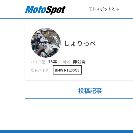
モトスポットとは
しょりっぺ
13年
非公開
バイク歴
地域
所有バイク
BMW R1200GS
投稿記事