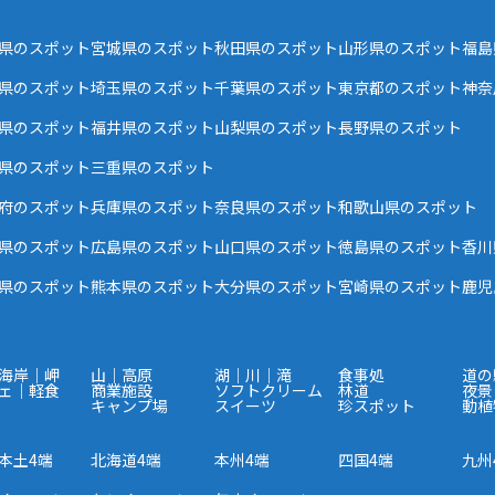
県のスポット
宮城県のスポット
秋田県のスポット
山形県のスポット
福島
県のスポット
埼玉県のスポット
千葉県のスポット
東京都のスポット
神奈
県のスポット
福井県のスポット
山梨県のスポット
長野県のスポット
県のスポット
三重県のスポット
府のスポット
兵庫県のスポット
奈良県のスポット
和歌山県のスポット
県のスポット
広島県のスポット
山口県のスポット
徳島県のスポット
香川
県のスポット
熊本県のスポット
大分県のスポット
宮崎県のスポット
鹿児
海岸｜岬
山｜高原
湖｜川｜滝
食事処
道の
ェ｜軽食
商業施設
ソフトクリーム
林道
夜景
キャンプ場
スイーツ
珍スポット
動植
本土4端
北海道4端
本州4端
四国4端
九州