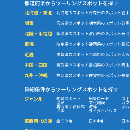
都道府県からツーリングスポットを探す
北海道・東北
北海道のスポット
青森県のスポット
岩手
関東
茨城県のスポット
栃木県のスポット
群馬
北陸・甲信越
新潟県のスポット
富山県のスポット
石川
東海
岐阜県のスポット
静岡県のスポット
愛知
近畿
滋賀県のスポット
京都府のスポット
大阪
中国・四国
鳥取県のスポット
島根県のスポット
岡山
九州・沖縄
福岡県のスポット
佐賀県のスポット
長崎
詳細条件からツーリングスポットを探す
ジャンル
絶景スポット
絶景ロード
海｜
温泉
文化施設
カフ
美術館｜資料館
海鮮
ダム
お酒
ライダーハウス
東西南北の端
全ての端
日本4端
日本