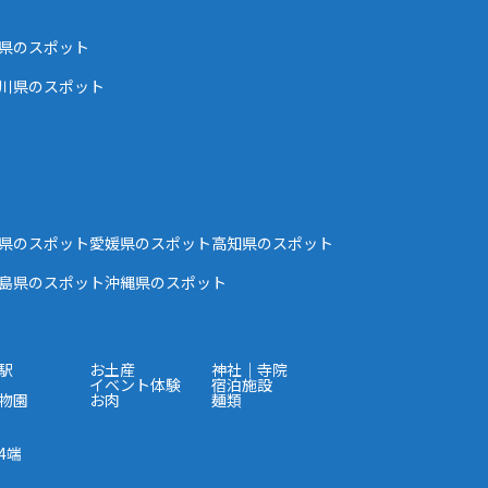
県のスポット
川県のスポット
県のスポット
愛媛県のスポット
高知県のスポット
島県のスポット
沖縄県のスポット
駅
お土産
神社｜寺院
イベント体験
宿泊施設
物園
お肉
麺類
4端