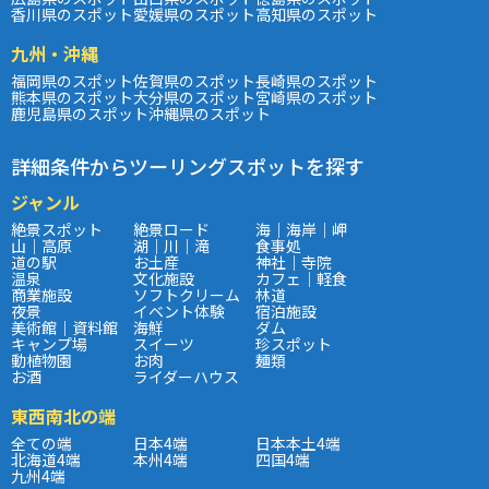
香川県のスポット
愛媛県のスポット
高知県のスポット
九州・沖縄
福岡県のスポット
佐賀県のスポット
長崎県のスポット
熊本県のスポット
大分県のスポット
宮崎県のスポット
鹿児島県のスポット
沖縄県のスポット
詳細条件からツーリングスポットを探す
ジャンル
絶景スポット
絶景ロード
海｜海岸｜岬
山｜高原
湖｜川｜滝
食事処
道の駅
お土産
神社｜寺院
温泉
文化施設
カフェ｜軽食
商業施設
ソフトクリーム
林道
夜景
イベント体験
宿泊施設
美術館｜資料館
海鮮
ダム
キャンプ場
スイーツ
珍スポット
動植物園
お肉
麺類
お酒
ライダーハウス
東西南北の端
全ての端
日本4端
日本本土4端
北海道4端
本州4端
四国4端
九州4端