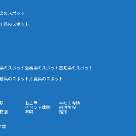
県のスポット
川県のスポット
県のスポット
愛媛県のスポット
高知県のスポット
島県のスポット
沖縄県のスポット
駅
お土産
神社｜寺院
イベント体験
宿泊施設
物園
お肉
麺類
4端