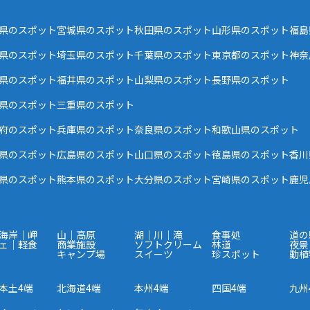
県のスポット
宮城県のスポット
秋田県のスポット
山形県のスポット
福島
県のスポット
埼玉県のスポット
千葉県のスポット
東京都のスポット
神奈
県のスポット
福井県のスポット
山梨県のスポット
長野県のスポット
県のスポット
三重県のスポット
府のスポット
兵庫県のスポット
奈良県のスポット
和歌山県のスポット
県のスポット
広島県のスポット
山口県のスポット
徳島県のスポット
香川
県のスポット
熊本県のスポット
大分県のスポット
宮崎県のスポット
鹿児
海岸｜岬
山｜高原
湖｜川｜滝
食事処
道の
ェ｜軽食
商業施設
ソフトクリーム
林道
夜景
キャンプ場
スイーツ
珍スポット
動植
本土4端
北海道4端
本州4端
四国4端
九州