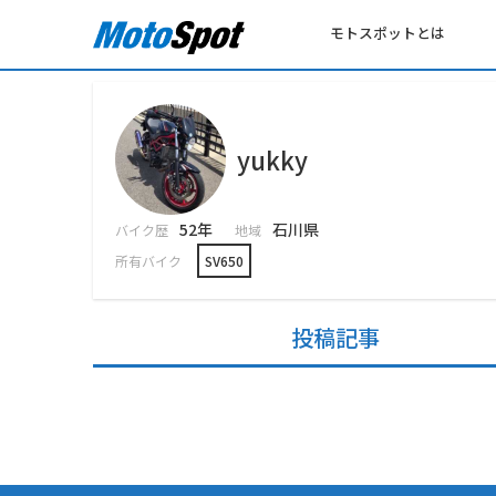
モトスポットとは
yukky
52年
石川県
バイク歴
地域
所有バイク
SV650
投稿記事