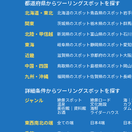
都道府県からツーリングスポットを探す
北海道・東北
北海道のスポット
青森県のスポット
岩手
関東
茨城県のスポット
栃木県のスポット
群馬
北陸・甲信越
新潟県のスポット
富山県のスポット
石川
東海
岐阜県のスポット
静岡県のスポット
愛知
近畿
滋賀県のスポット
京都府のスポット
大阪
中国・四国
鳥取県のスポット
島根県のスポット
岡山
九州・沖縄
福岡県のスポット
佐賀県のスポット
長崎
詳細条件からツーリングスポットを探す
ジャンル
絶景スポット
絶景ロード
海｜
温泉
文化施設
カフ
美術館｜資料館
海鮮
ダム
お酒
ライダーハウス
東西南北の端
全ての端
日本4端
日本