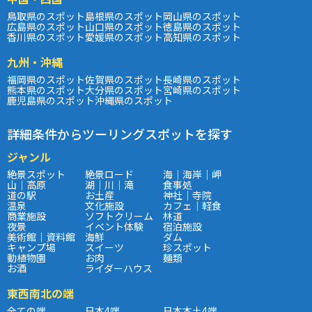
鳥取県のスポット
島根県のスポット
岡山県のスポット
広島県のスポット
山口県のスポット
徳島県のスポット
香川県のスポット
愛媛県のスポット
高知県のスポット
九州・沖縄
福岡県のスポット
佐賀県のスポット
長崎県のスポット
熊本県のスポット
大分県のスポット
宮崎県のスポット
鹿児島県のスポット
沖縄県のスポット
詳細条件からツーリングスポットを探す
ジャンル
絶景スポット
絶景ロード
海｜海岸｜岬
山｜高原
湖｜川｜滝
食事処
道の駅
お土産
神社｜寺院
温泉
文化施設
カフェ｜軽食
商業施設
ソフトクリーム
林道
夜景
イベント体験
宿泊施設
美術館｜資料館
海鮮
ダム
キャンプ場
スイーツ
珍スポット
動植物園
お肉
麺類
お酒
ライダーハウス
東西南北の端
全ての端
日本4端
日本本土4端