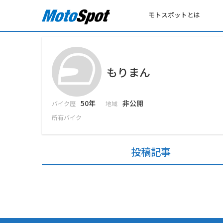
モトスポットとは
もりまん
50年
非公開
バイク歴
地域
所有バイク
投稿記事