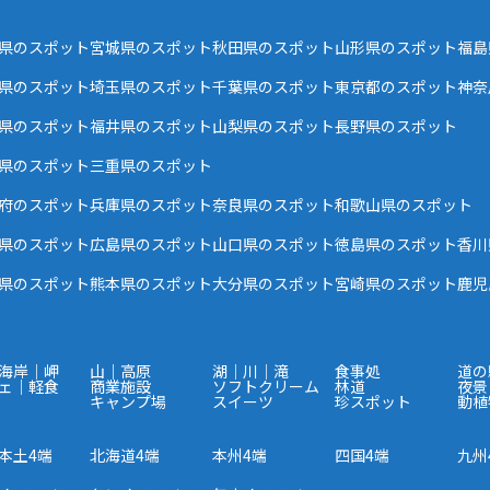
県のスポット
宮城県のスポット
秋田県のスポット
山形県のスポット
福島
県のスポット
埼玉県のスポット
千葉県のスポット
東京都のスポット
神奈
県のスポット
福井県のスポット
山梨県のスポット
長野県のスポット
県のスポット
三重県のスポット
府のスポット
兵庫県のスポット
奈良県のスポット
和歌山県のスポット
県のスポット
広島県のスポット
山口県のスポット
徳島県のスポット
香川
県のスポット
熊本県のスポット
大分県のスポット
宮崎県のスポット
鹿児
海岸｜岬
山｜高原
湖｜川｜滝
食事処
道の
ェ｜軽食
商業施設
ソフトクリーム
林道
夜景
キャンプ場
スイーツ
珍スポット
動植
本土4端
北海道4端
本州4端
四国4端
九州