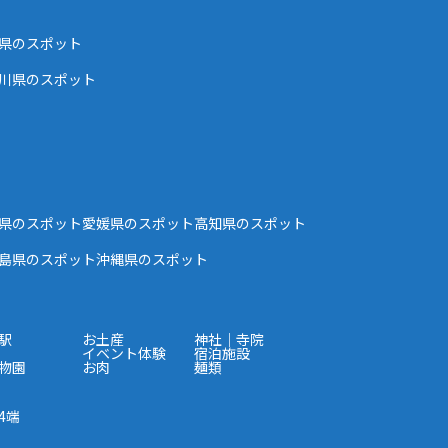
県のスポット
川県のスポット
県のスポット
愛媛県のスポット
高知県のスポット
島県のスポット
沖縄県のスポット
駅
お土産
神社｜寺院
イベント体験
宿泊施設
物園
お肉
麺類
4端