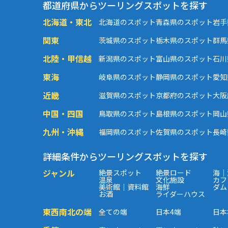
都道府県からツーリングスポットを探す
北海道・東北
北海道のスポット
青森県のスポット
岩手
関東
茨城県のスポット
栃木県のスポット
群馬
北陸・甲信越
新潟県のスポット
富山県のスポット
石川
東海
岐阜県のスポット
静岡県のスポット
愛知
近畿
滋賀県のスポット
京都府のスポット
大阪
中国・四国
鳥取県のスポット
島根県のスポット
岡山
九州・沖縄
福岡県のスポット
佐賀県のスポット
長崎
詳細条件からツーリングスポットを探す
ジャンル
絶景スポット
絶景ロード
海｜
温泉
文化施設
カフ
美術館｜資料館
海鮮
ダム
お酒
ライダーハウス
東西南北の端
全ての端
日本4端
日本