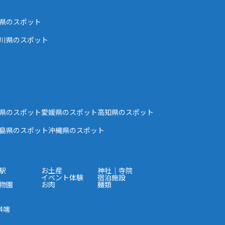
県のスポット
川県のスポット
県のスポット
愛媛県のスポット
高知県のスポット
島県のスポット
沖縄県のスポット
駅
お土産
神社｜寺院
イベント体験
宿泊施設
物園
お肉
麺類
4端