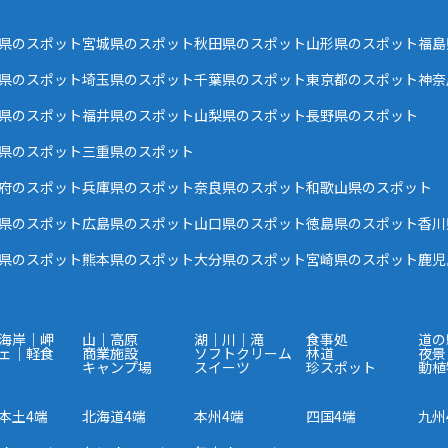
県のスポット
宮城県のスポット
秋田県のスポット
山形県のスポット
福島
県のスポット
埼玉県のスポット
千葉県のスポット
東京都のスポット
神奈
県のスポット
福井県のスポット
山梨県のスポット
長野県のスポット
県のスポット
三重県のスポット
府のスポット
兵庫県のスポット
奈良県のスポット
和歌山県のスポット
県のスポット
広島県のスポット
山口県のスポット
徳島県のスポット
香川
県のスポット
熊本県のスポット
大分県のスポット
宮崎県のスポット
鹿児
海岸｜岬
山｜高原
湖｜川｜滝
食事処
道の
ェ｜軽食
商業施設
ソフトクリーム
林道
夜景
キャンプ場
スイーツ
珍スポット
動植
本土4端
北海道4端
本州4端
四国4端
九州