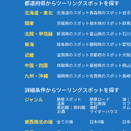
都道府県からツーリングスポットを探す
北海道・東北
北海道のスポット
青森県のスポット
岩手
関東
茨城県のスポット
栃木県のスポット
群馬
北陸・甲信越
新潟県のスポット
富山県のスポット
石川
東海
岐阜県のスポット
静岡県のスポット
愛知
近畿
滋賀県のスポット
京都府のスポット
大阪
中国・四国
鳥取県のスポット
島根県のスポット
岡山
九州・沖縄
福岡県のスポット
佐賀県のスポット
長崎
詳細条件からツーリングスポットを探す
ジャンル
絶景スポット
絶景ロード
海｜
温泉
文化施設
カフ
美術館｜資料館
海鮮
ダム
お酒
ライダーハウス
東西南北の端
全ての端
日本4端
日本