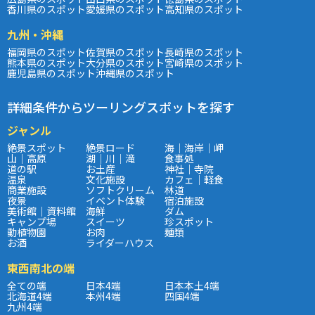
香川県のスポット
愛媛県のスポット
高知県のスポット
九州・沖縄
福岡県のスポット
佐賀県のスポット
長崎県のスポット
熊本県のスポット
大分県のスポット
宮崎県のスポット
鹿児島県のスポット
沖縄県のスポット
詳細条件からツーリングスポットを探す
ジャンル
絶景スポット
絶景ロード
海｜海岸｜岬
山｜高原
湖｜川｜滝
食事処
道の駅
お土産
神社｜寺院
温泉
文化施設
カフェ｜軽食
商業施設
ソフトクリーム
林道
夜景
イベント体験
宿泊施設
美術館｜資料館
海鮮
ダム
キャンプ場
スイーツ
珍スポット
動植物園
お肉
麺類
お酒
ライダーハウス
東西南北の端
全ての端
日本4端
日本本土4端
北海道4端
本州4端
四国4端
九州4端