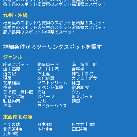
香川県のスポット
愛媛県のスポット
高知県のスポット
九州・沖縄
福岡県のスポット
佐賀県のスポット
長崎県のスポット
熊本県のスポット
大分県のスポット
宮崎県のスポット
鹿児島県のスポット
沖縄県のスポット
詳細条件からツーリングスポットを探す
ジャンル
絶景スポット
絶景ロード
海｜海岸｜岬
山｜高原
湖｜川｜滝
食事処
道の駅
お土産
神社｜寺院
温泉
文化施設
カフェ｜軽食
商業施設
ソフトクリーム
林道
夜景
イベント体験
宿泊施設
美術館｜資料館
海鮮
ダム
キャンプ場
スイーツ
珍スポット
動植物園
お肉
麺類
お酒
ライダーハウス
東西南北の端
全ての端
日本4端
日本本土4端
北海道4端
本州4端
四国4端
九州4端