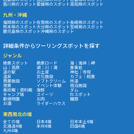
香川県のスポット
愛媛県のスポット
高知県のスポット
九州・沖縄
福岡県のスポット
佐賀県のスポット
長崎県のスポット
熊本県のスポット
大分県のスポット
宮崎県のスポット
鹿児島県のスポット
沖縄県のスポット
詳細条件からツーリングスポットを探す
ジャンル
絶景スポット
絶景ロード
海｜海岸｜岬
山｜高原
湖｜川｜滝
食事処
道の駅
お土産
神社｜寺院
温泉
文化施設
カフェ｜軽食
商業施設
ソフトクリーム
林道
夜景
イベント体験
宿泊施設
美術館｜資料館
海鮮
ダム
キャンプ場
スイーツ
珍スポット
動植物園
お肉
麺類
お酒
ライダーハウス
東西南北の端
全ての端
日本4端
日本本土4端
北海道4端
本州4端
四国4端
九州4端