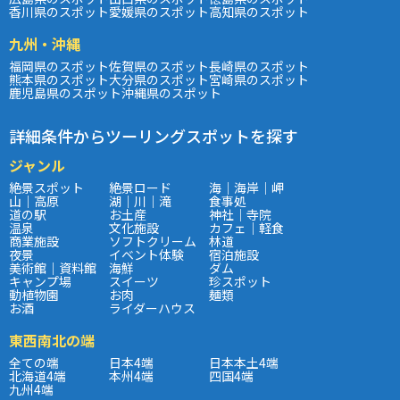
香川県のスポット
愛媛県のスポット
高知県のスポット
九州・沖縄
福岡県のスポット
佐賀県のスポット
長崎県のスポット
熊本県のスポット
大分県のスポット
宮崎県のスポット
鹿児島県のスポット
沖縄県のスポット
詳細条件からツーリングスポットを探す
ジャンル
絶景スポット
絶景ロード
海｜海岸｜岬
山｜高原
湖｜川｜滝
食事処
道の駅
お土産
神社｜寺院
温泉
文化施設
カフェ｜軽食
商業施設
ソフトクリーム
林道
夜景
イベント体験
宿泊施設
美術館｜資料館
海鮮
ダム
キャンプ場
スイーツ
珍スポット
動植物園
お肉
麺類
お酒
ライダーハウス
東西南北の端
全ての端
日本4端
日本本土4端
北海道4端
本州4端
四国4端
九州4端