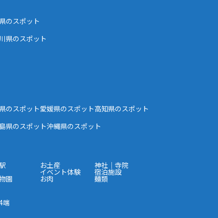
県のスポット
川県のスポット
県のスポット
愛媛県のスポット
高知県のスポット
島県のスポット
沖縄県のスポット
駅
お土産
神社｜寺院
イベント体験
宿泊施設
物園
お肉
麺類
4端