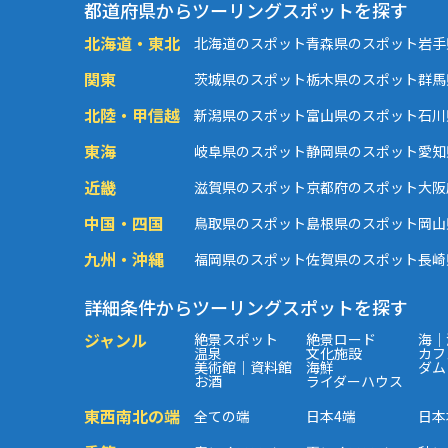
都道府県からツーリングスポットを探す
北海道・東北
北海道のスポット
青森県のスポット
岩手
関東
茨城県のスポット
栃木県のスポット
群馬
北陸・甲信越
新潟県のスポット
富山県のスポット
石川
東海
岐阜県のスポット
静岡県のスポット
愛知
近畿
滋賀県のスポット
京都府のスポット
大阪
中国・四国
鳥取県のスポット
島根県のスポット
岡山
九州・沖縄
福岡県のスポット
佐賀県のスポット
長崎
詳細条件からツーリングスポットを探す
ジャンル
絶景スポット
絶景ロード
海｜
温泉
文化施設
カフ
美術館｜資料館
海鮮
ダム
お酒
ライダーハウス
東西南北の端
全ての端
日本4端
日本