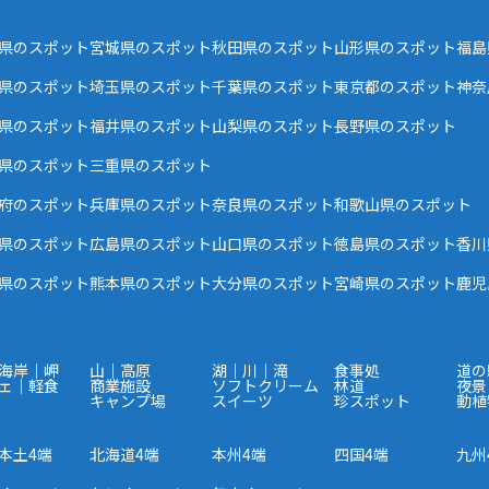
県のスポット
宮城県のスポット
秋田県のスポット
山形県のスポット
福島
県のスポット
埼玉県のスポット
千葉県のスポット
東京都のスポット
神奈
県のスポット
福井県のスポット
山梨県のスポット
長野県のスポット
県のスポット
三重県のスポット
府のスポット
兵庫県のスポット
奈良県のスポット
和歌山県のスポット
県のスポット
広島県のスポット
山口県のスポット
徳島県のスポット
香川
県のスポット
熊本県のスポット
大分県のスポット
宮崎県のスポット
鹿児
海岸｜岬
山｜高原
湖｜川｜滝
食事処
道の
ェ｜軽食
商業施設
ソフトクリーム
林道
夜景
キャンプ場
スイーツ
珍スポット
動植
本土4端
北海道4端
本州4端
四国4端
九州