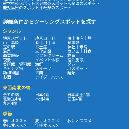
熊本県のスポット
大分県のスポット
宮崎県のスポット
鹿児島県のスポット
沖縄県のスポット
詳細条件からツーリングスポットを探す
ジャンル
絶景スポット
絶景ロード
海｜海岸｜岬
山｜高原
湖｜川｜滝
食事処
道の駅
お土産
神社｜寺院
温泉
文化施設
カフェ｜軽食
商業施設
ソフトクリーム
林道
夜景
イベント体験
宿泊施設
美術館｜資料館
海鮮
ダム
キャンプ場
スイーツ
珍スポット
動植物園
お肉
麺類
お酒
ライダーハウス
東西南北の端
全ての端
日本4端
日本本土4端
北海道4端
本州4端
四国4端
九州4端
季節
春にオススメ
夏にオススメ
秋にオススメ
冬にオススメ
年中オススメ