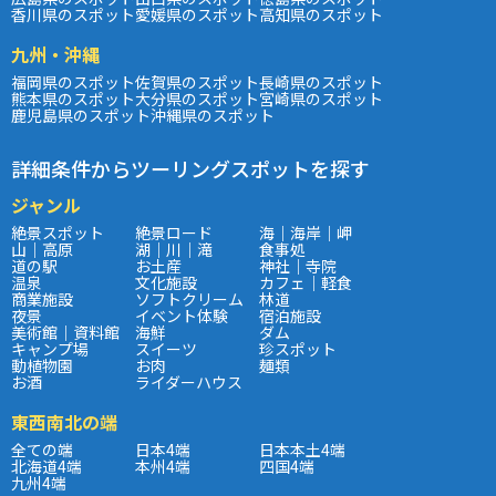
香川県のスポット
愛媛県のスポット
高知県のスポット
九州・沖縄
福岡県のスポット
佐賀県のスポット
長崎県のスポット
熊本県のスポット
大分県のスポット
宮崎県のスポット
鹿児島県のスポット
沖縄県のスポット
詳細条件からツーリングスポットを探す
ジャンル
絶景スポット
絶景ロード
海｜海岸｜岬
山｜高原
湖｜川｜滝
食事処
道の駅
お土産
神社｜寺院
温泉
文化施設
カフェ｜軽食
商業施設
ソフトクリーム
林道
夜景
イベント体験
宿泊施設
美術館｜資料館
海鮮
ダム
キャンプ場
スイーツ
珍スポット
動植物園
お肉
麺類
お酒
ライダーハウス
東西南北の端
全ての端
日本4端
日本本土4端
北海道4端
本州4端
四国4端
九州4端