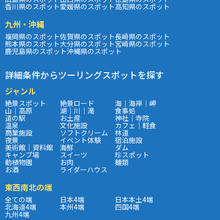
香川県のスポット
愛媛県のスポット
高知県のスポット
九州・沖縄
福岡県のスポット
佐賀県のスポット
長崎県のスポット
熊本県のスポット
大分県のスポット
宮崎県のスポット
鹿児島県のスポット
沖縄県のスポット
詳細条件からツーリングスポットを探す
ジャンル
絶景スポット
絶景ロード
海｜海岸｜岬
山｜高原
湖｜川｜滝
食事処
道の駅
お土産
神社｜寺院
温泉
文化施設
カフェ｜軽食
商業施設
ソフトクリーム
林道
夜景
イベント体験
宿泊施設
美術館｜資料館
海鮮
ダム
キャンプ場
スイーツ
珍スポット
動植物園
お肉
麺類
お酒
ライダーハウス
東西南北の端
全ての端
日本4端
日本本土4端
北海道4端
本州4端
四国4端
九州4端