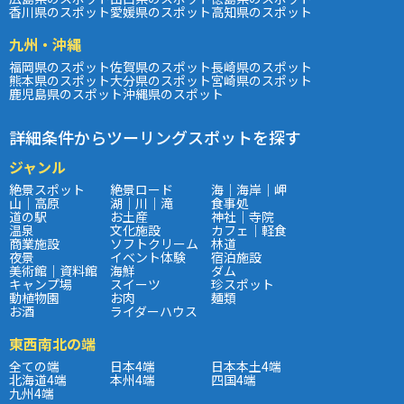
香川県のスポット
愛媛県のスポット
高知県のスポット
九州・沖縄
福岡県のスポット
佐賀県のスポット
長崎県のスポット
熊本県のスポット
大分県のスポット
宮崎県のスポット
鹿児島県のスポット
沖縄県のスポット
詳細条件からツーリングスポットを探す
ジャンル
絶景スポット
絶景ロード
海｜海岸｜岬
山｜高原
湖｜川｜滝
食事処
道の駅
お土産
神社｜寺院
温泉
文化施設
カフェ｜軽食
商業施設
ソフトクリーム
林道
夜景
イベント体験
宿泊施設
美術館｜資料館
海鮮
ダム
キャンプ場
スイーツ
珍スポット
動植物園
お肉
麺類
お酒
ライダーハウス
東西南北の端
全ての端
日本4端
日本本土4端
北海道4端
本州4端
四国4端
九州4端