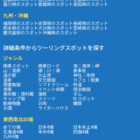
香川県のスポット
愛媛県のスポット
高知県のスポット
九州・沖縄
福岡県のスポット
佐賀県のスポット
長崎県のスポット
熊本県のスポット
大分県のスポット
宮崎県のスポット
鹿児島県のスポット
沖縄県のスポット
詳細条件からツーリングスポットを探す
ジャンル
絶景スポット
絶景ロード
海｜海岸｜岬
山｜高原
湖｜川｜滝
食事処
道の駅
お土産
神社｜寺院
温泉
文化施設
カフェ｜軽食
商業施設
ソフトクリーム
林道
夜景
イベント体験
宿泊施設
美術館｜資料館
海鮮
ダム
キャンプ場
スイーツ
珍スポット
動植物園
お肉
麺類
お酒
ライダーハウス
東西南北の端
全ての端
日本4端
日本本土4端
北海道4端
本州4端
四国4端
九州4端