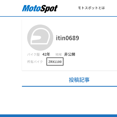
モトスポットとは
itin0689
42年
非公開
バイク歴
地域
所有バイク
ZRX1100
投稿記事