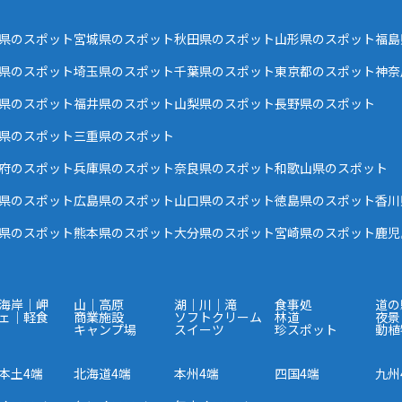
県のスポット
宮城県のスポット
秋田県のスポット
山形県のスポット
福島
県のスポット
埼玉県のスポット
千葉県のスポット
東京都のスポット
神奈
県のスポット
福井県のスポット
山梨県のスポット
長野県のスポット
県のスポット
三重県のスポット
府のスポット
兵庫県のスポット
奈良県のスポット
和歌山県のスポット
県のスポット
広島県のスポット
山口県のスポット
徳島県のスポット
香川
県のスポット
熊本県のスポット
大分県のスポット
宮崎県のスポット
鹿児
海岸｜岬
山｜高原
湖｜川｜滝
食事処
道の
ェ｜軽食
商業施設
ソフトクリーム
林道
夜景
キャンプ場
スイーツ
珍スポット
動植
本土4端
北海道4端
本州4端
四国4端
九州