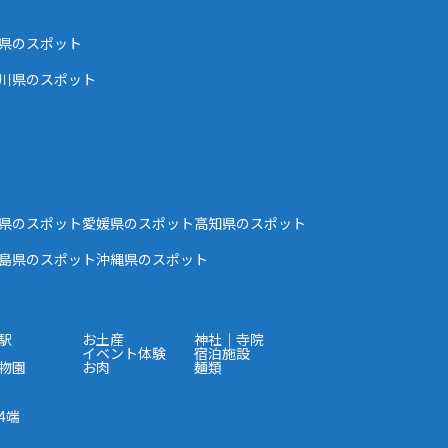
県のスポット
川県のスポット
県のスポット
愛媛県のスポット
高知県のスポット
島県のスポット
沖縄県のスポット
駅
お土産
神社｜寺院
イベント体験
宿泊施設
物園
お肉
麺類
4端