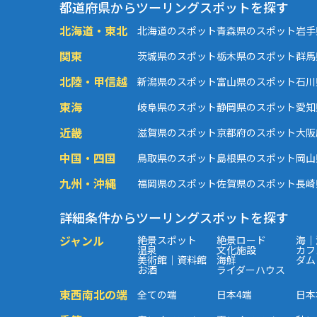
都道府県からツーリングスポットを探す
北海道・東北
北海道のスポット
青森県のスポット
岩手
関東
茨城県のスポット
栃木県のスポット
群馬
北陸・甲信越
新潟県のスポット
富山県のスポット
石川
東海
岐阜県のスポット
静岡県のスポット
愛知
近畿
滋賀県のスポット
京都府のスポット
大阪
中国・四国
鳥取県のスポット
島根県のスポット
岡山
九州・沖縄
福岡県のスポット
佐賀県のスポット
長崎
詳細条件からツーリングスポットを探す
ジャンル
絶景スポット
絶景ロード
海｜
温泉
文化施設
カフ
美術館｜資料館
海鮮
ダム
お酒
ライダーハウス
東西南北の端
全ての端
日本4端
日本