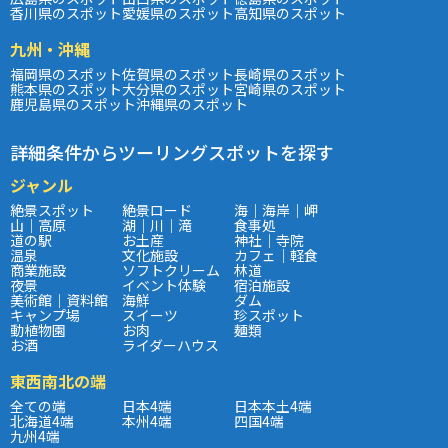
香川県のスポット
愛媛県のスポット
高知県のスポット
九州・沖縄
福岡県のスポット
佐賀県のスポット
長崎県のスポット
熊本県のスポット
大分県のスポット
宮崎県のスポット
鹿児島県のスポット
沖縄県のスポット
詳細条件からツーリングスポットを探す
ジャンル
絶景スポット
絶景ロード
海｜海岸｜岬
山｜高原
湖｜川｜滝
食事処
道の駅
お土産
神社｜寺院
温泉
文化施設
カフェ｜軽食
商業施設
ソフトクリーム
林道
夜景
イベント体験
宿泊施設
美術館｜資料館
海鮮
ダム
キャンプ場
スイーツ
珍スポット
動植物園
お肉
麺類
お酒
ライダーハウス
東西南北の端
全ての端
日本4端
日本本土4端
北海道4端
本州4端
四国4端
九州4端